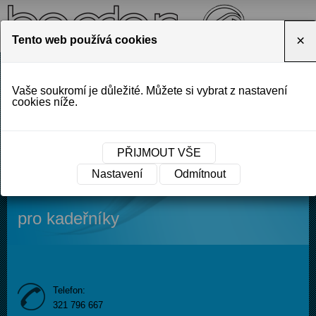
×
Tento web používá cookies
O NÁS
CENÍK
OBCHODY A VELKOOBCHODY
Vaše soukromí je důležité. Můžete si vybrat z nastavení
KONTAKT
cookies níže.
PŘIJMOUT VŠE
Výrobce profesionální vlasové
Nastavení
Odmítnout
kosmetiky
pro kadeřníky
Telefon:
321 796 667