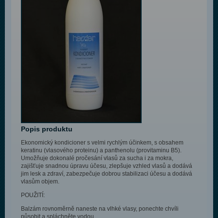
Popis produktu
Ekonomický kondicioner s velmi rychlým účinkem, s obsahem
keratinu (vlasového proteinu) a panthenolu (provitaminu B5).
Umožňuje dokonalé pročesání vlasů za sucha i za mokra,
zajišťuje snadnou úpravu účesu, zlepšuje vzhled vlasů a dodává
jim lesk a zdraví, zabezpečuje dobrou stabilizaci účesu a dodává
vlasům objem.
POUŽITÍ:
Balzám rovnoměrně naneste na vlhké vlasy, ponechte chvíli
působit a spláchněte vodou.