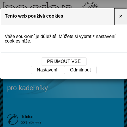
×
Tento web používá cookies
O NÁS
CENÍK
OBCHODY A VELKOOBCHODY
Vaše soukromí je důležité. Můžete si vybrat z nastavení
KONTAKT
cookies níže.
PŘIJMOUT VŠE
Výrobce profesionální vlasové
Nastavení
Odmítnout
kosmetiky
pro kadeřníky
Telefon:
321 796 667