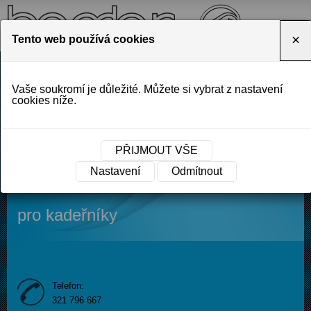
×
Tento web používá cookies
O NÁS
CENÍK
OBCHODY A VELKOOBCHODY
Vaše soukromí je důležité. Můžete si vybrat z nastavení
KONTAKT
cookies níže.
PŘIJMOUT VŠE
Výrobce profesionální vlasové
Nastavení
Odmítnout
kosmetiky
pro kadeřníky
Telefon:
321 796 667