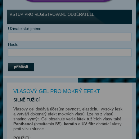
VSTUP PRO REGISTROVANÉ ODBĚRATELE
Uživatelské jméno:
Heslo:
VLASOVÝ GEL PRO MOKRÝ EFEKT
SILNĚ TUŽICÍ
Vlasový gel dodává účesům pevnost, elasticitu, vysoký lesk
a vytváří dokonalý efekt mokrých vlasů. Lze ho z vlasů
snadno vymýt. Gel obsahuje vedle látek tužících vlasy také
Panthenol
(provitamin B5),
keratin
a
UV filtr
chránící vlasy
proti vlivu slunce.
POUŽITÍ
: