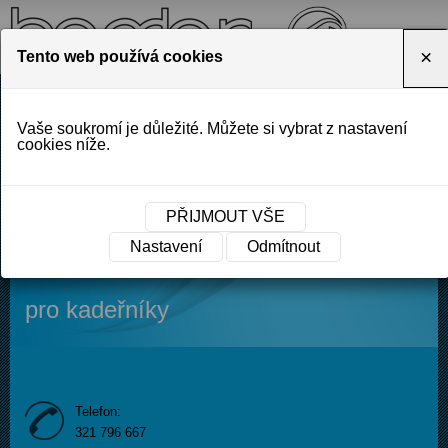
×
Tento web používá cookies
O NÁS
CENÍK
OBCHODY A VELKOOBCHODY
Vaše soukromí je důležité. Můžete si vybrat z nastavení
KONTAKT
cookies níže.
PŘIJMOUT VŠE
Výrobce profesionální vlasové
Nastavení
Odmítnout
kosmetiky
pro kadeřníky
Telefon:
321 796 667