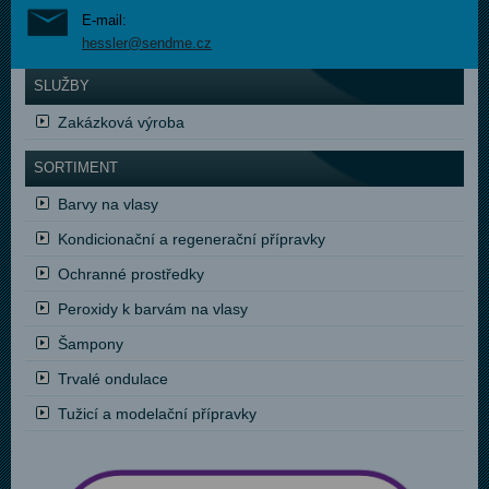
E-mail:
hessler@sendme.cz
SLUŽBY
Zakázková výroba
SORTIMENT
Barvy na vlasy
Kondicionační a regenerační přípravky
Ochranné prostředky
Peroxidy k barvám na vlasy
Šampony
Trvalé ondulace
Tužicí a modelační přípravky